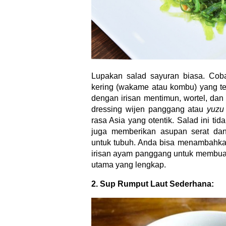
Lupakan salad sayuran biasa. Cob
kering (wakame atau kombu) yang te
dengan irisan mentimun, wortel, d
dressing wijen panggang atau
yuzu
rasa Asia yang otentik. Salad ini ti
juga memberikan asupan serat dan
untuk tubuh. Anda bisa menambahkan
irisan ayam panggang untuk membuat
utama yang lengkap.
2. Sup Rumput Laut Sederhana: