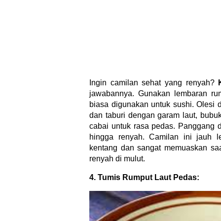
jawabannya. Gunakan lembaran rump
biasa digunakan untuk sushi. Olesi 
dan taburi dengan garam laut, bubuk
cabai untuk rasa pedas. Panggang 
hingga renyah. Camilan ini jauh le
kentang dan sangat memuaskan saa
renyah di mulut.
4. Tumis Rumput Laut Pedas: