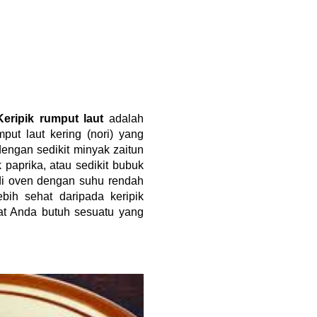
ut laut kering (nori) yang
dengan sedikit minyak zaitun
 paprika, atau sedikit bubuk
di oven dengan suhu rendah
bih sehat daripada keripik
t Anda butuh sesuatu yang