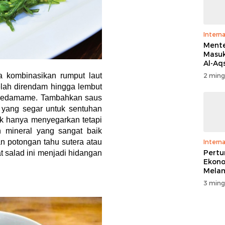
Interna
Menter
Masuk
Al-Aq
Massa
a kombinasikan rumput laut
2 ming
Ritua
lah direndam hingga lembut
Penga
an edamame. Tambahkan saus
yang segar untuk sentuhan
dak hanya menyegarkan tetapi
 mineral yang sangat baik
 potongan tahu sutera atau
Interna
Pert
 salad ini menjadi hidangan
Ekono
Melam
Perse
3 ming