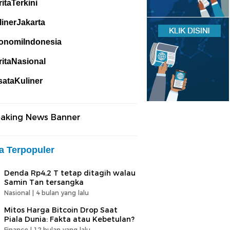
itaTerkini
linerJakarta
onomiIndonesia
ritaNasional
sataKuliner
ta Terpopuler
Denda Rp4,2 T tetap ditagih walau
Samin Tan tersangka
Nasional |
4 bulan yang lalu
Mitos Harga Bitcoin Drop Saat
Piala Dunia: Fakta atau Kebetulan?
Finance |
12 bulan yang lalu