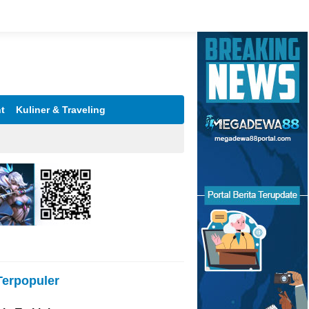
t
Kuliner & Traveling
Terpopuler