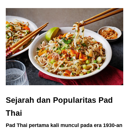
Sejarah dan Popularitas Pad
Thai
Pad Thai pertama kali muncul pada era 1930-an