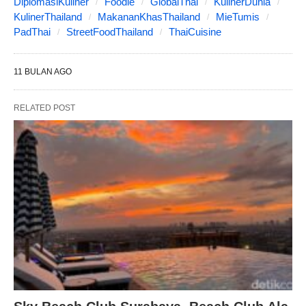
DiplomasiKuliner
Foodie
GlobalThai
KulinerDunia
KulinerThailand
MakananKhasThailand
MieTumis
PadThai
StreetFoodThailand
ThaiCuisine
11 BULAN AGO
RELATED POST