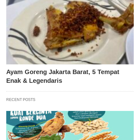
Ayam Goreng Jakarta Barat, 5 Tempat
Enak & Legendaris
RECENT POSTS