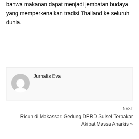
bahwa makanan dapat menjadi jembatan budaya
yang memperkenalkan tradisi Thailand ke seluruh
dunia.
Jurnalis Eva
NEXT
Ricuh di Makassar: Gedung DPRD Sulsel Terbakar
Akibat Massa Anarkis »