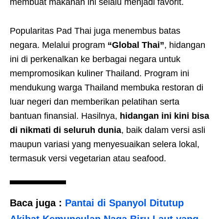
membuat makanan ini selalu menjadi favorit.
Popularitas Pad Thai juga menembus batas
negara. Melalui program
“Global Thai”
, hidangan
ini di perkenalkan ke berbagai negara untuk
mempromosikan kuliner Thailand. Program ini
mendukung warga Thailand membuka restoran di
luar negeri dan memberikan pelatihan serta
bantuan finansial. Hasilnya,
hidangan ini kini bisa
di nikmati di seluruh dunia
, baik dalam versi asli
maupun variasi yang menyesuaikan selera lokal,
termasuk versi vegetarian atau seafood.
Baca juga :
Pantai di Spanyol Ditutup