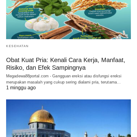
KESEHATAN
Obat Kuat Pria: Kenali Cara Kerja, Manfaat,
Risiko, dan Efek Sampingnya
Megadewa88portal.com - Gangguan ereksi atau disfungsi ereksi
merupakan masalah yang cukup sering dialami pria, terutama…
1 minggu ago