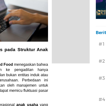
Beri
#1
us pada Struktur Anak
#2
d Food
menegaskan bahwa
an ke pengadilan hanya
dan bukan entitas induk atau
#3
erusahaan. Perbedaan ini
nkan oleh manajemen untuk
pat memicu fluktuasi pasar
#4
erasional
anak usaha
yang