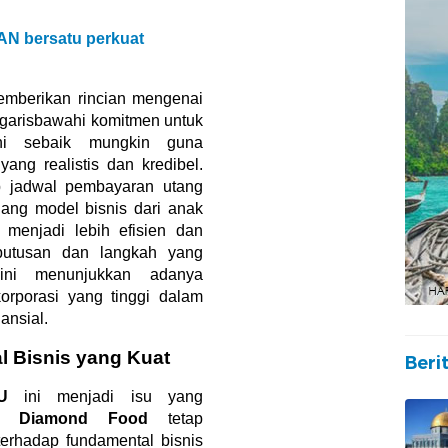
AN bersatu perkuat
mberikan rincian mengenai
garisbawahi komitmen untuk
i sebaik mungkin guna
yang realistis dan kredibel.
p jadwal pembayaran utang
lang model bisnis dari anak
menjadi lebih efisien dan
putusan dan langkah yang
ni menunjukkan adanya
orporasi yang tinggi dalam
ansial.
 Bisnis yang Kuat
Beri
U
ini menjadi isu yang
s,
Diamond Food
tetap
erhadap fundamental bisnis