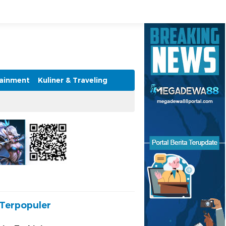
tainment
Kuliner & Traveling
Terpopuler