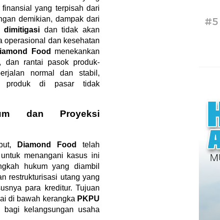
 finansial yang terpisah dari
ngan demikian, dampak dari
#5
t
dimitigasi
dan tidak akan
a operasional dan kesehatan
iamond Food
menekankan
i, dan rantai pasok produk-
rjalan normal dan stabil,
n produk di pasar tidak
kum dan Proyeksi
but,
Diamond Food
telah
 untuk menangani kasus ini
Langkah hukum yang diambil
n restrukturisasi utang yang
susnya para kreditur. Tujuan
ai di bawah kerangka
PKPU
 bagi kelangsungan usaha