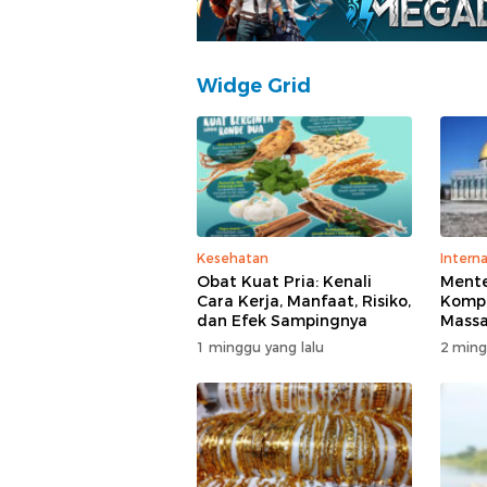
Widge Grid
Kesehatan
Interna
Obat Kuat Pria: Kenali
Mente
Cara Kerja, Manfaat, Risiko,
Kompl
dan Efek Sampingnya
Massa
di T
1 minggu yang lalu
2 ming
Polisi