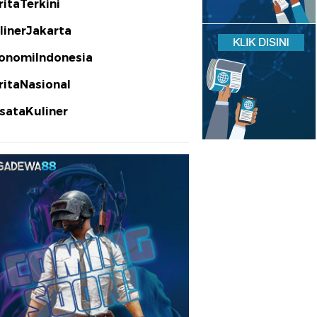
ritaTerkini
linerJakarta
onomiIndonesia
ritaNasional
sataKuliner