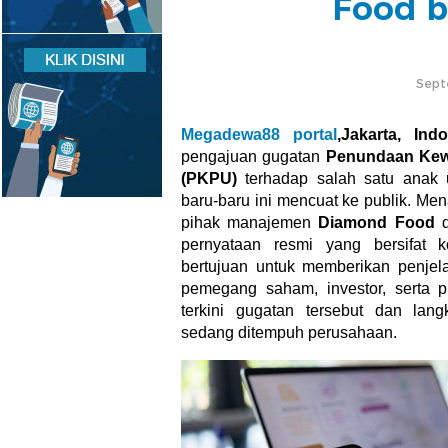
Food b
Sept
Megadewa88 portal
,
Jakarta, Ind
pengajuan gugatan
Penundaan Kew
(PKPU)
terhadap salah satu anak
baru-baru ini mencuat ke publik. Mena
pihak manajemen
Diamond Food
d
pernyataan resmi yang bersifat kom
bertujuan untuk memberikan penjela
pemegang saham, investor, serta p
terkini gugatan tersebut dan lang
sedang ditempuh perusahaan.