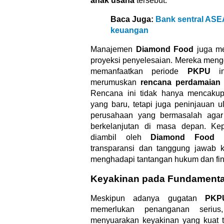
anak usaha
tersebut.
Baca Juga:
Bank sentral ASE
keuangan
Manajemen
Diamond Food
juga me
proyeksi penyelesaian. Mereka meng
memanfaatkan periode
PKPU
in
merumuskan
rencana perdamaian
Rencana ini tidak hanya mencaku
yang baru, tetapi juga peninjauan u
perusahaan yang bermasalah agar 
berkelanjutan di masa depan. Ke
diambil oleh
Diamond Food
i
transparansi dan tanggung jawab k
menghadapi tantangan hukum dan fin
Keyakinan pada Fundamental
Meskipun adanya gugatan
PKP
memerlukan penanganan seriu
menyuarakan keyakinan yang kuat t