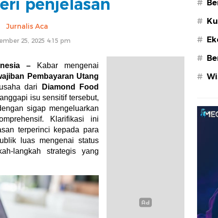
eri penjelasan
#
Be
#
Ku
Jurnalis Aca
#
Ek
ember 25, 2025 4:15 pm
#
Be
onesia –
Kabar mengenai
ajiban Pembayaran Utang
#
Wi
 usaha dari
Diamond Food
nggapi isu sensitif tersebut,
engan sigap mengeluarkan
prehensif. Klarifikasi ini
san terperinci kepada para
ublik luas mengenai status
kah-langkah strategis yang