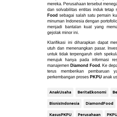
mereka. Perusahaan tersebut menegas
dan solvabilitas entitas induk teta
Food
sebagai salah satu pemain kun
minuman Indonesia dengan portofolio 
menjadi bantalan kuat yang memas
gejolak minor ini.
Klarifikasi ini diharapkan dapat
utuh dan menenangkan pasar. Inve
untuk tidak terpengaruh oleh spekul
merujuk hanya pada informasi re
manajemen
Diamond Food
. Ke dep
terus memberikan pembaruan y
perkembangan proses
PKPU
anak u
AnakUsaha
BeritaEkonomi
Be
BisnisIndonesia
DiamondFood
KasusPKPU
Perusahaan
PKP