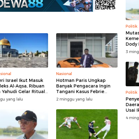
Politik
Mutas
Kemen
Dody
Beri K
3 ming
sional
Nasional
ri Israel Ikut Masuk
Hotman Paris Ungkap
eks Al-Aqsa, Ribuan
Banyak Pengacara Ingin
 Yahudi Gelar Ritual
Tangani Kasus Febrie
Politik
engah Pengamanan
Adriansyah: Disebut “The
Penye
gu yang lalu
2 minggu yang lalu
Dream Case”
Daera
Usai 
4 ming