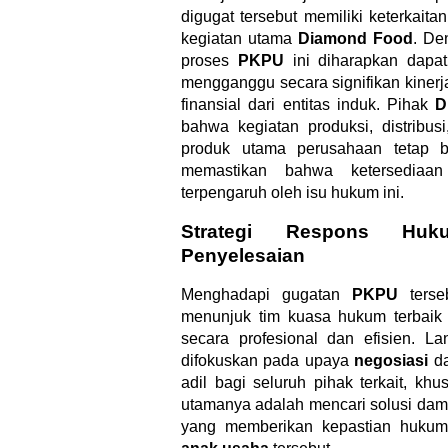
digugat tersebut memiliki keterkaitan
kegiatan utama
Diamond Food
. De
proses
PKPU
ini diharapkan dapa
mengganggu secara signifikan kinerj
finansial dari entitas induk. Pihak
D
bahwa kegiatan produksi, distribus
produk utama perusahaan tetap be
memastikan bahwa ketersediaa
terpengaruh oleh isu hukum ini.
Strategi Respons Hu
Penyelesaian
Menghadapi gugatan
PKPU
terse
menunjuk tim kuasa hukum terbaik
secara profesional dan efisien. 
difokuskan pada upaya
negosiasi
da
adil bagi seluruh pihak terkait, khu
utamanya adalah mencari solusi dam
yang memberikan kepastian hukum