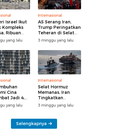
sional
Internasional
i Israel Ikut
AS Serang Iran,
 Kompleks
Trump Peringatkan
sa, Ribuan
Teheran di Selat
 Yahudi Gelar
Hormuz
gu yang lalu
3 minggu yang lalu
l di Tengah
manan Polisi
sional
Internasional
umbuhan
Selat Hormuz
mi Cina
Memanas, Iran
bat Jadi 4,3
Tingkatkan
n
Tekanan ke AS
gu yang lalu
3 minggu yang lalu
Selengkapnya