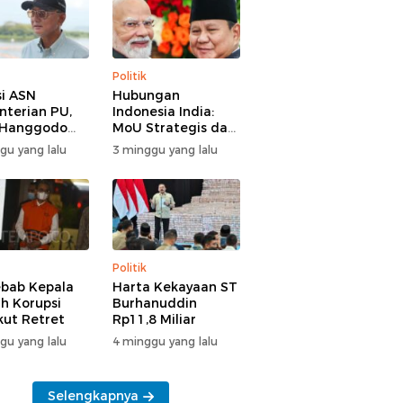
Politik
i ASN
Hubungan
terian PU,
Indonesia India:
 Hanggodo
MoU Strategis dan
larifikasi
Tantangan Baru
gu yang lalu
3 minggu yang lalu
Politik
bab Kepala
Harta Kekayaan ST
h Korupsi
Burhanuddin
Ikut Retret
Rp11,8 Miliar
gu yang lalu
4 minggu yang lalu
Selengkapnya