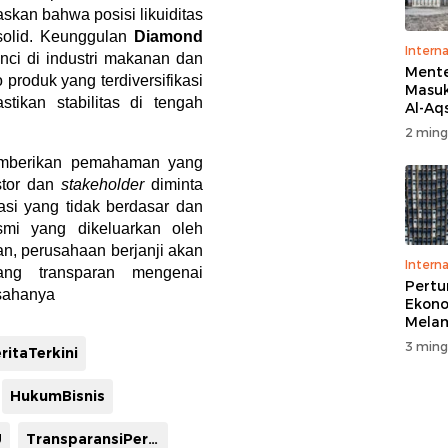
kan bahwa posisi likuiditas
p solid. Keunggulan
Diamond
Interna
ci di industri makanan dan
Menter
produk yang terdiversifikasi
Masuk
tikan stabilitas di tengah
Al-Aq
Massa
2 ming
Ritua
Penga
 memberikan pemahaman yang
stor dan
stakeholder
diminta
asi yang tidak berdasar dan
smi yang dikeluarkan oleh
an, perusahaan berjanji akan
Interna
ang transparan mengenai
Pert
sahanya
Ekono
Melam
Perse
3 ming
ritaTerkini
HukumBisnis
U
TransparansiPerusahaan