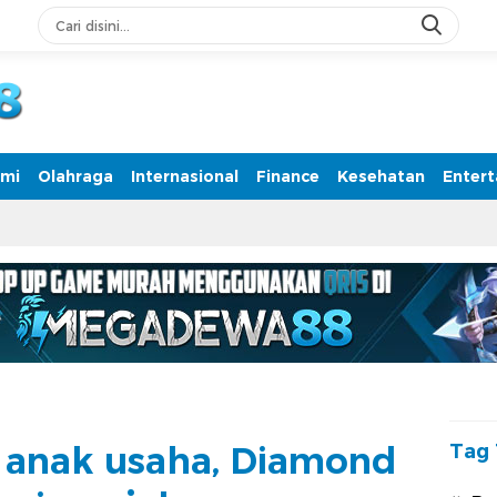
rmasi Terpercaya
mi
Olahraga
Internasional
Finance
Kesehatan
Enter
anak usaha, Diamond
Tag 