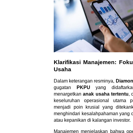
Klarifikasi Manajemen: Fok
Usaha
Dalam keterangan resminya,
Diamon
gugatan
PKPU
yang didaftark
menargetkan
anak usaha tertentu
, 
keseluruhan operasional utama p
menjadi poin krusial yang diteka
menghindari kesalahpahaman yang da
atau kepanikan di kalangan investor.
Manajemen menjelaskan bahwa op