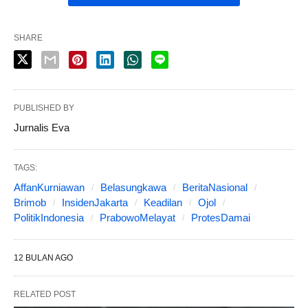
SHARE
PUBLISHED BY
Jurnalis Eva
TAGS:
AffanKurniawan
Belasungkawa
BeritaNasional
Brimob
InsidenJakarta
Keadilan
Ojol
PolitikIndonesia
PrabowoMelayat
ProtesDamai
12 BULAN AGO
RELATED POST