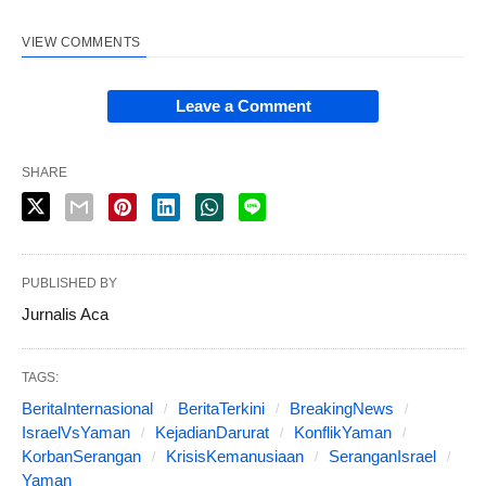
VIEW COMMENTS
Leave a Comment
SHARE
PUBLISHED BY
Jurnalis Aca
TAGS:
BeritaInternasional
BeritaTerkini
BreakingNews
IsraelVsYaman
KejadianDarurat
KonflikYaman
KorbanSerangan
KrisisKemanusiaan
SeranganIsrael
Yaman