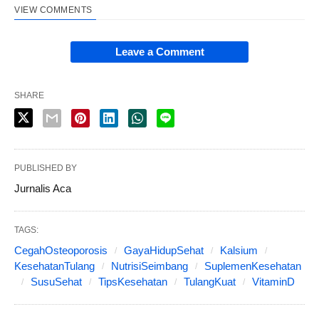
VIEW COMMENTS
Leave a Comment
SHARE
PUBLISHED BY
Jurnalis Aca
TAGS:
CegahOsteoporosis
GayaHidupSehat
Kalsium
KesehatanTulang
NutrisiSeimbang
SuplemenKesehatan
SusuSehat
TipsKesehatan
TulangKuat
VitaminD