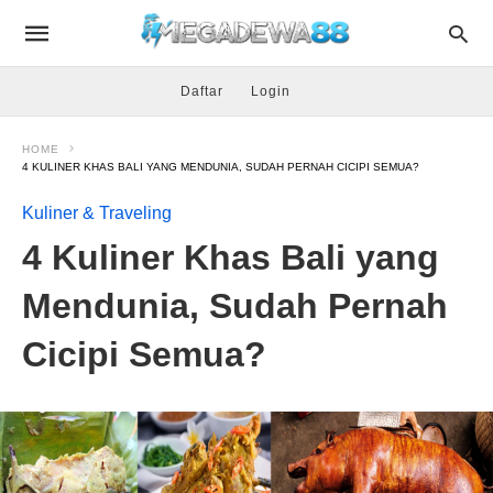
Daftar
Login
HOME
4 KULINER KHAS BALI YANG MENDUNIA, SUDAH PERNAH CICIPI SEMUA?
Kuliner & Traveling
4 Kuliner Khas Bali yang
Mendunia, Sudah Pernah
Cicipi Semua?