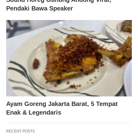
Pendaki Bawa Speaker
Ayam Goreng Jakarta Barat, 5 Tempat
Enak & Legendaris
RECENT POSTS