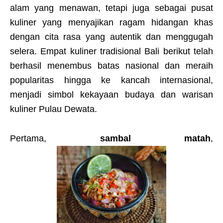
alam yang menawan, tetapi juga sebagai pusat
kuliner yang menyajikan ragam hidangan khas
dengan cita rasa yang autentik dan menggugah
selera. Empat kuliner tradisional Bali berikut telah
berhasil menembus batas nasional dan meraih
popularitas hingga ke kancah internasional,
menjadi simbol kekayaan budaya dan warisan
kuliner Pulau Dewata.
Pertama,
sambal matah
,