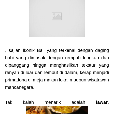
, sajian ikonik Bali yang terkenal dengan daging
babi yang dimasak dengan rempah lengkap dan
dipanggang hingga menghasilkan tekstur yang
renyah di luar dan lembut di dalam, kerap menjadi
primadona di meja makan lokal maupun wisatawan
mancanegara.
Tak kalah menarik adalah
lawar
,