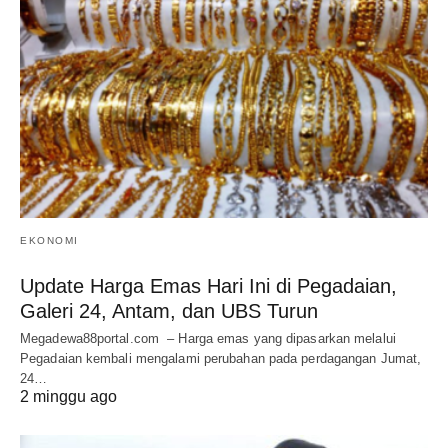
EKONOMI
Update Harga Emas Hari Ini di Pegadaian,
Galeri 24, Antam, dan UBS Turun
Megadewa88portal.com – Harga emas yang dipasarkan melalui
Pegadaian kembali mengalami perubahan pada perdagangan Jumat,
24…
2 minggu ago