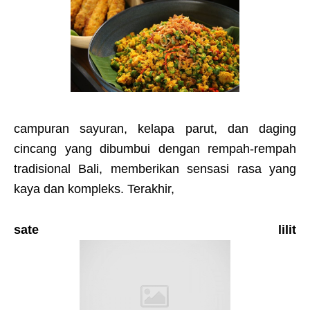
campuran sayuran, kelapa parut, dan daging
cincang yang dibumbui dengan rempah-rempah
tradisional Bali, memberikan sensasi rasa yang
kaya dan kompleks. Terakhir,
sate lilit