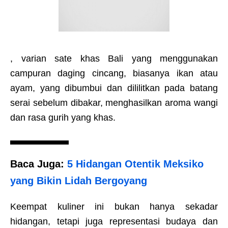
, varian sate khas Bali yang menggunakan
campuran daging cincang, biasanya ikan atau
ayam, yang dibumbui dan dililitkan pada batang
serai sebelum dibakar, menghasilkan aroma wangi
dan rasa gurih yang khas.
Baca Juga:
5 Hidangan Otentik Meksiko
yang Bikin Lidah Bergoyang
Keempat kuliner ini bukan hanya sekadar
hidangan, tetapi juga representasi budaya dan