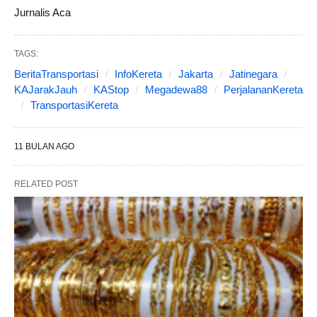
Jurnalis Aca
TAGS:
BeritaTransportasi
InfoKereta
Jakarta
Jatinegara
KAJarakJauh
KAStop
Megadewa88
PerjalananKereta
TransportasiKereta
11 BULAN AGO
RELATED POST