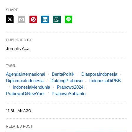
SHARE
PUBLISHED BY
Jurnalis Aca
TAGS:
AgendaInternasional
BeritaPolitik
DiasporaIndonesia
DiplomasiIndonesia
DukungPrabowo
IndonesiaDiPBB
IndonesiaMendunia
Prabowo2024
PrabowoDiNewYork
PrabowoSubianto
11 BULAN AGO
RELATED POST