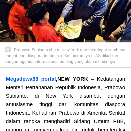
Prabowo Subianto tiba di New York dan mendapat sambutan
hangat dari diaspora Indonesia. Kehadirannya di AS dikaitkan
dengan agenda internasional penting yang akan dihadirinya.
Megadewa88 portal
,
NEW YORK
– Kedatangan
Menteri Pertahanan Republik Indonesia, Prabowo
Subianto, di New York disambut dengan
antusiasme tinggi dari komunitas diaspora
Indonesia. Kehadiran Prabowo di Amerika Serikat
dalam rangka menghadiri Sidang Umum PBB,
namun ia menyempatkan diri untuk berinteraksi