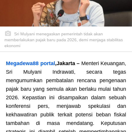
Sri Mulyani menegaskan pemerintah tidak akan
memberlakukan pajak baru pada 2026, demi menjaga stabilitas
ekonomi
Megadewa88 portal
,
Jakarta
–
Menteri Keuangan,
Sri Mulyani Indrawati, secara tegas
mengumumkan pembatalan rencana pengenaan
pajak baru yang semula akan berlaku mulai tahun
2026. Kepastian ini disampaikan dalam sebuah
konferensi pers, menjawab spekulasi dan
kekhawatiran publik terkait potensi beban fiskal
tambahan di masa mendatang. Keputusan
strategis ini diambil setelah mempertimbangkan