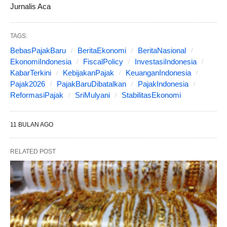
Jurnalis Aca
TAGS:
BebasPajakBaru
BeritaEkonomi
BeritaNasional
EkonomiIndonesia
FiscalPolicy
InvestasiIndonesia
KabarTerkini
KebijakanPajak
KeuanganIndonesia
Pajak2026
PajakBaruDibatalkan
PajakIndonesia
ReformasiPajak
SriMulyani
StabilitasEkonomi
11 BULAN AGO
RELATED POST