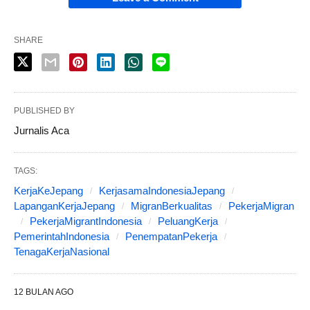
SHARE
PUBLISHED BY
Jurnalis Aca
TAGS:
KerjaKeJepang
KerjasamaIndonesiaJepang
LapanganKerjaJepang
MigranBerkualitas
PekerjaMigran
PekerjaMigrantIndonesia
PeluangKerja
PemerintahIndonesia
PenempatanPekerja
TenagaKerjaNasional
12 BULAN AGO